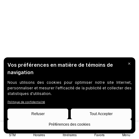
STM
Horaires
Itinéraires
Favoris
Menu