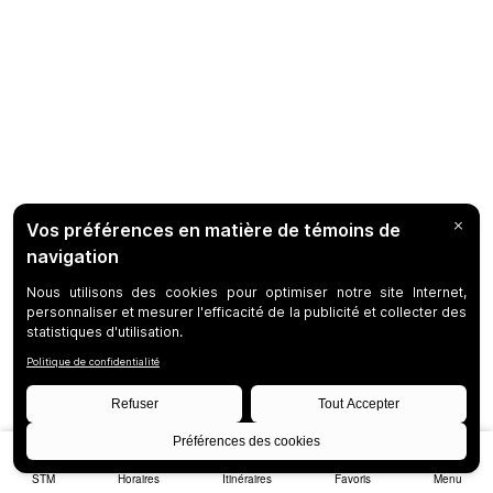
STM
Horaires
Itinéraires
Favoris
Menu