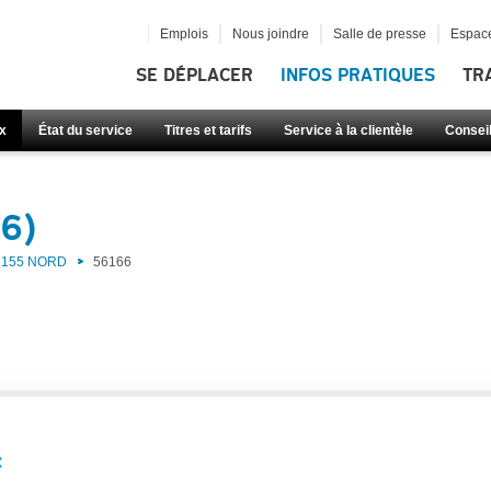
Emplois
Nous joindre
Salle de presse
Espace
SE DÉPLACER
INFOS PRATIQUES
TR
x
État du service
Titres et tarifs
Service à la clientèle
Consei
66)
155 NORD
56166
: