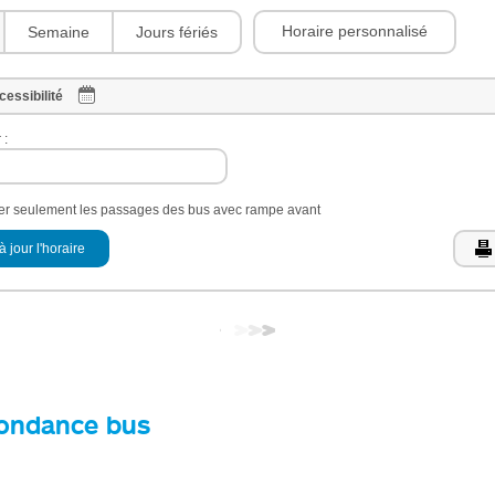
Horaire personnalisé
Semaine
Jours fériés
cessibilité
 :
her seulement les passages des bus avec rampe avant
à jour l'horaire
ondance bus