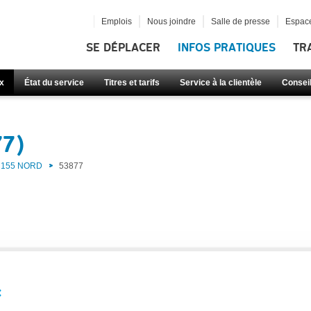
Emplois
Nous joindre
Salle de presse
Espace
SE DÉPLACER
INFOS PRATIQUES
TR
x
État du service
Titres et tarifs
Service à la clientèle
Consei
77)
155 NORD
53877
: