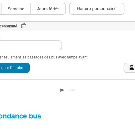
Horaire personnalisé
Semaine
Jours fériés
cessibilité
 :
her seulement les passages des bus avec rampe avant
à jour l'horaire
ondance bus