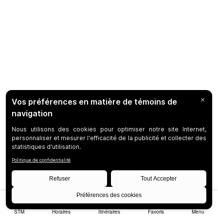
STM
Horaires
Itinéraires
Favoris
Menu