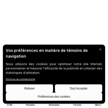
STM
Horaires
Itinéraires
Favoris
Menu