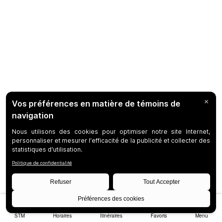
STM
Horaires
Itinéraires
Favoris
Menu