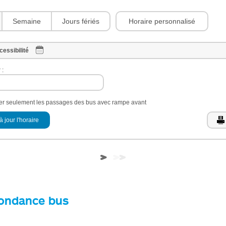
Horaire personnalisé
Semaine
Jours fériés
cessibilité
 :
her seulement les passages des bus avec rampe avant
à jour l'horaire
ondance bus