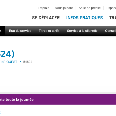
Emplois
Nous joindre
Salle de presse
Espace
SE DÉPLACER
INFOS PRATIQUES
TR
x
État du service
Titres et tarifs
Service à la clientèle
Consei
624)
141 OUEST
54624
te toute la journée
: