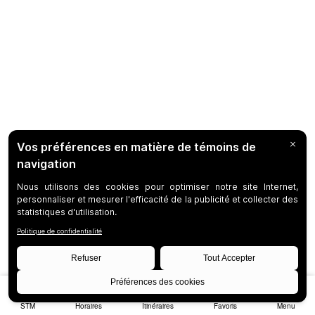
STM
Horaires
Itinéraires
Favoris
Menu