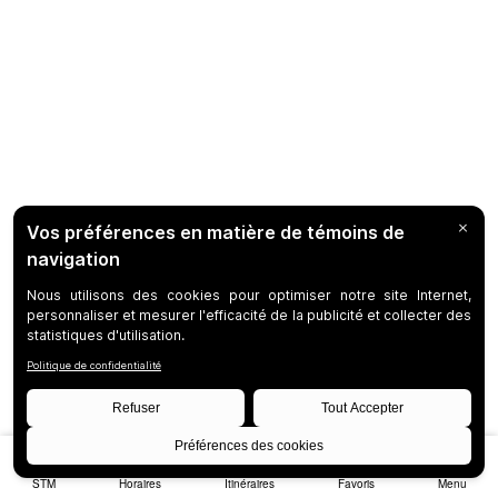
STM
Horaires
Itinéraires
Favoris
Menu