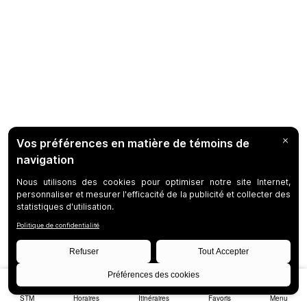
STM
Horaires
Itinéraires
Favoris
Menu