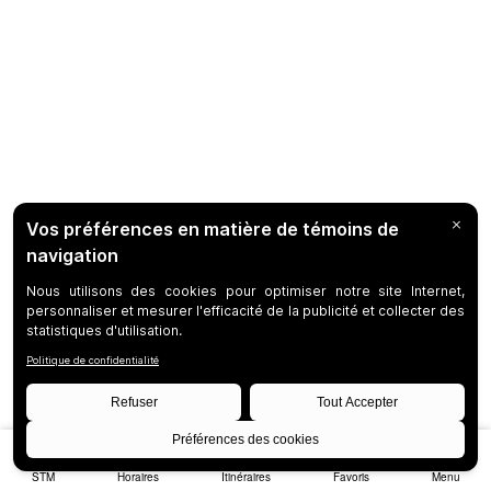
STM
Horaires
Itinéraires
Favoris
Menu