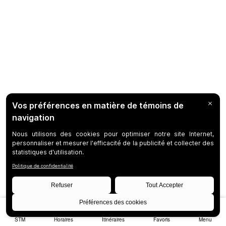
STM
Horaires
Itinéraires
Favoris
Menu