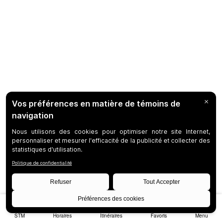
STM
Horaires
Itinéraires
Favoris
Menu