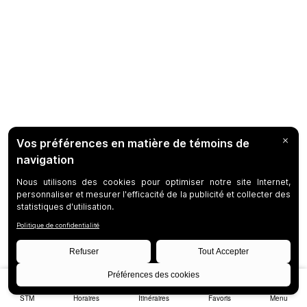
STM
Horaires
Itinéraires
Favoris
Menu