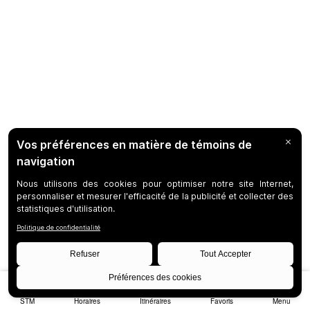
STM
Horaires
Itinéraires
Favoris
Menu