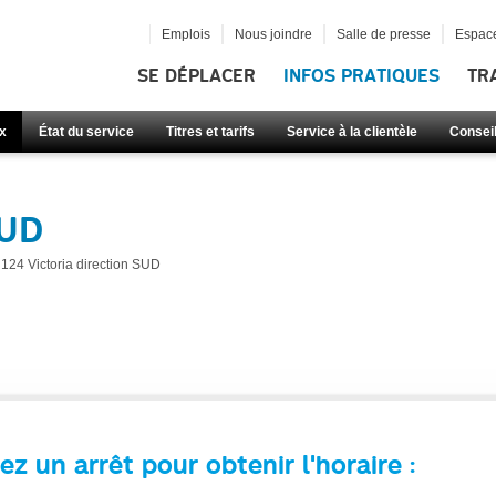
Emplois
Nous joindre
Salle de presse
Espace
SE DÉPLACER
INFOS PRATIQUES
TR
x
État du service
Titres et tarifs
Service à la clientèle
Consei
SUD
124 Victoria direction SUD
ez un arrêt pour obtenir l'horaire :