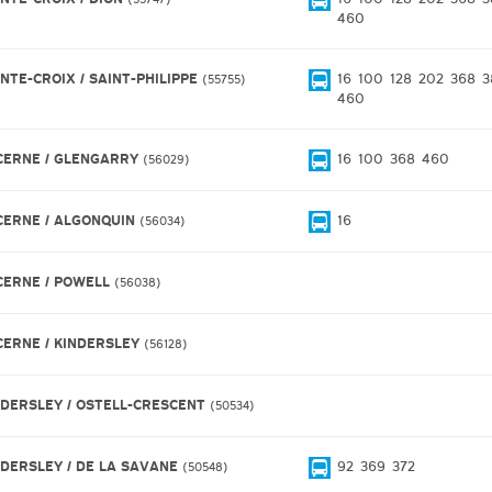
460
INTE-CROIX / SAINT-PHILIPPE
16
100
128
202
368
3
55755
460
CERNE / GLENGARRY
16
100
368
460
56029
CERNE / ALGONQUIN
16
56034
CERNE / POWELL
56038
CERNE / KINDERSLEY
56128
NDERSLEY / OSTELL-CRESCENT
50534
NDERSLEY / DE LA SAVANE
92
369
372
50548