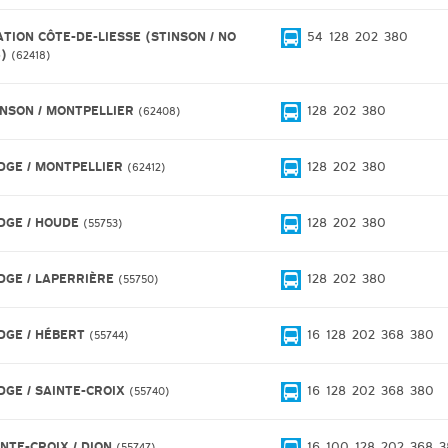
ATION CÔTE-DE-LIESSE (STINSON / NO
54
128
202
380
5)
62418
INSON / MONTPELLIER
128
202
380
62408
DGE / MONTPELLIER
128
202
380
62412
DGE / HOUDE
128
202
380
55753
DGE / LAPERRIÈRE
128
202
380
55750
DGE / HÉBERT
16
128
202
368
380
55744
DGE / SAINTE-CROIX
16
128
202
368
380
55740
INTE-CROIX / DION
16
100
128
202
368
3
55747