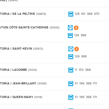
RNE)
50818
CTORIA / DE LA PELTRIE
129
161
368
370
50875
ATION CÔTE-SAINTE-CATHERINE
50925
129
368
CTORIA / SAINT-KEVIN
50972
129
368
CTORIA / LACOMBE
11
155
368
51014
CTORIA / JEAN-BRILLANT
51
166
368
711
51059
CTORIA / QUEEN-MARY
51
166
368
711
51118