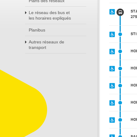
Plans des réseaux
ST
Le réseau des bus et
27
les horaires expliqués
Planibus
ST
Autres réseaux de
transport
HO
HO
HO
HO
HO
SA