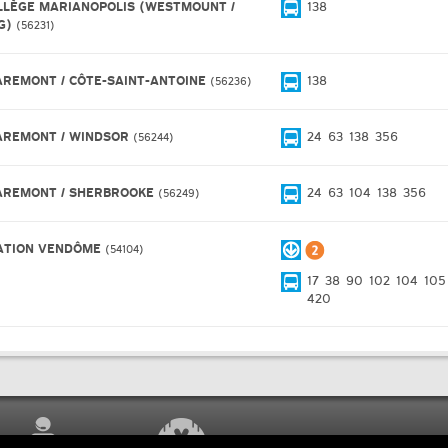
LLÈGE MARIANOPOLIS (WESTMOUNT /
138
G)
56231
AREMONT / CÔTE-SAINT-ANTOINE
138
56236
AREMONT / WINDSOR
24
63
138
356
56244
AREMONT / SHERBROOKE
24
63
104
138
356
56249
ATION VENDÔME
54104
17
38
90
102
104
105
420