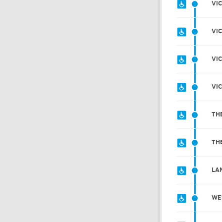
VI
VI
VI
VI
TH
TH
LA
WE