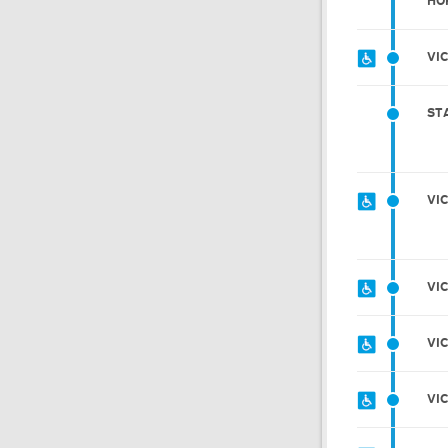
HO
VI
ST
VI
VI
VI
VI