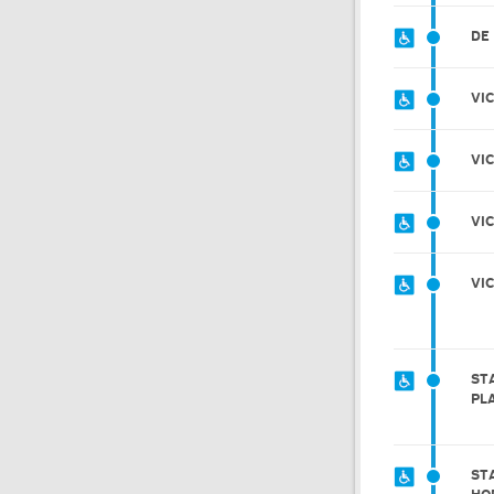
DE
VIC
VI
VI
VI
ST
PL
ST