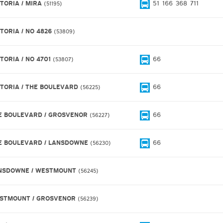
CTORIA / MIRA
51
166
368
711
51195
CTORIA / NO 4826
53809
CTORIA / NO 4701
66
53807
CTORIA / THE BOULEVARD
66
56225
E BOULEVARD / GROSVENOR
66
56227
E BOULEVARD / LANSDOWNE
66
56230
NSDOWNE / WESTMOUNT
56245
STMOUNT / GROSVENOR
56239