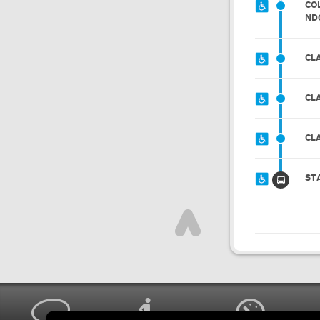
CO
ND
CL
CL
CL
ST