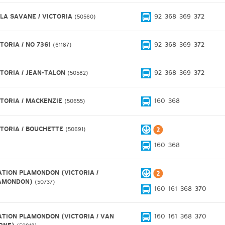
 LA SAVANE / VICTORIA
92
368
369
372
50560
TORIA / NO 7361
92
368
369
372
61187
CTORIA / JEAN-TALON
92
368
369
372
50582
CTORIA / MACKENZIE
160
368
50655
CTORIA / BOUCHETTE
50691
160
368
ATION PLAMONDON (VICTORIA /
AMONDON)
50737
160
161
368
370
ATION PLAMONDON (VICTORIA / VAN
160
161
368
370