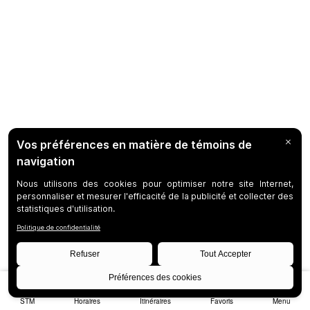
STM
Horaires
Itinéraires
Favoris
Menu