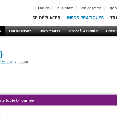
Emplois
Nous joindre
Salle de presse
Espace
SE DÉPLACER
INFOS PRATIQUES
TR
x
État du service
Titres et tarifs
Service à la clientèle
Consei
)
121 EST
50686
te toute la journée
: