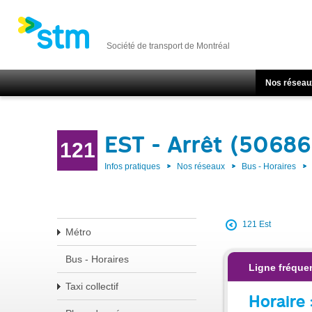
Société de transport de Montréal
Nos réseau
EST - Arrêt (50686
121
Infos pratiques
Nos réseaux
Bus - Horaires
121 Est
Métro
Bus - Horaires
Ligne fréquen
Taxi collectif
Horaire 