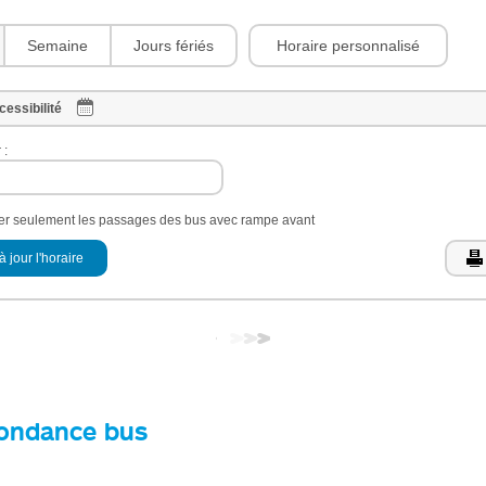
Horaire personnalisé
Semaine
Jours fériés
cessibilité
 :
her seulement les passages des bus avec rampe avant
à jour l'horaire
ondance bus