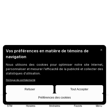
STM
Horaires
Itinéraires
Favoris
Menu