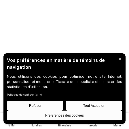
STM
Horaires
Itinéraires
Favoris
Menu