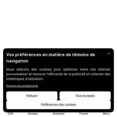
STM
Horaires
Itinéraires
Favoris
Menu