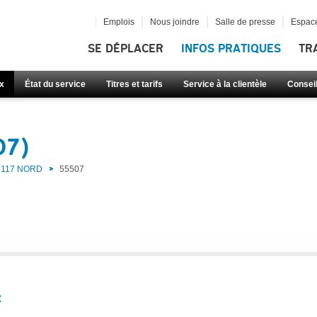
Emplois
Nous joindre
Salle de presse
Espace
SE DÉPLACER
INFOS PRATIQUES
TR
x
État du service
Titres et tarifs
Service à la clientèle
Consei
07)
117 NORD
55507
: