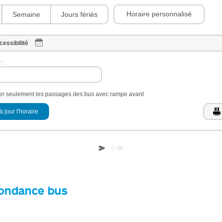
Horaire personnalisé
Semaine
Jours fériés
cessibilité
 :
her seulement les passages des bus avec rampe avant
à jour l'horaire
ondance bus