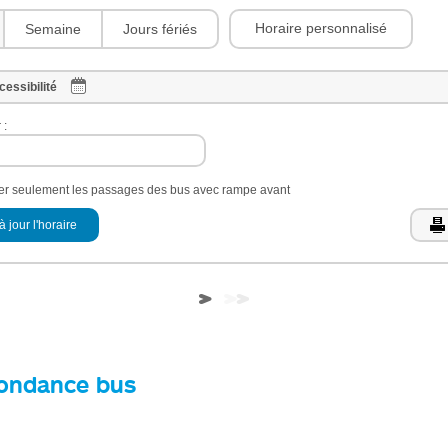
Horaire personnalisé
Semaine
Jours fériés
cessibilité
 :
her seulement les passages des bus avec rampe avant
à jour l'horaire
ondance bus