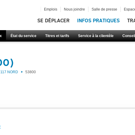
Emplois
Nous joindre
Salle de presse
Espace
SE DÉPLACER
INFOS PRATIQUES
TR
x
État du service
Titres et tarifs
Service à la clientèle
Consei
00)
117 NORD
53800
: