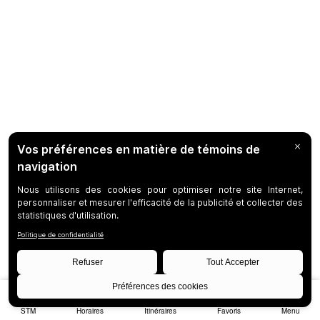
STM
Horaires
Itinéraires
Favoris
Menu