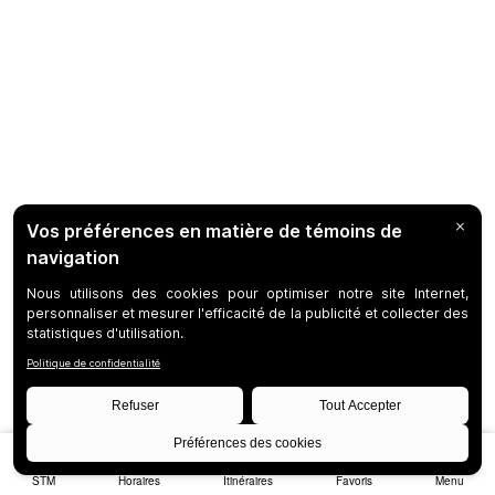
STM
Horaires
Itinéraires
Favoris
Menu