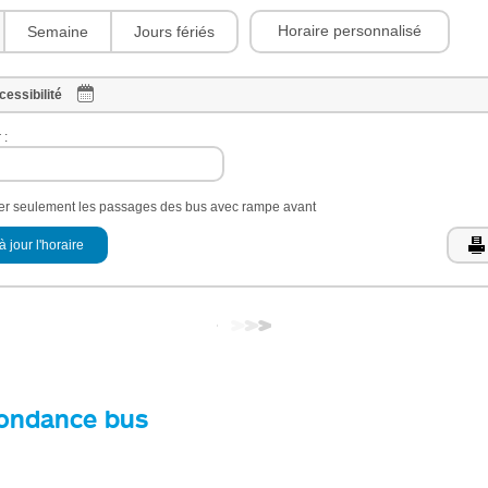
Horaire personnalisé
Semaine
Jours fériés
cessibilité
 :
her seulement les passages des bus avec rampe avant
à jour l'horaire
ondance bus