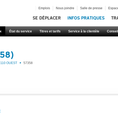
Emplois
Nous joindre
Salle de presse
Espace
SE DÉPLACER
INFOS PRATIQUES
TR
x
État du service
Titres et tarifs
Service à la clientèle
Consei
358)
110 OUEST
57358
: