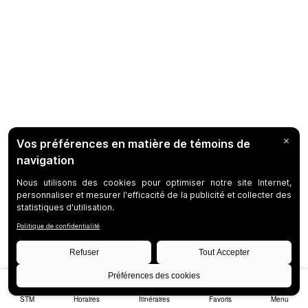
STM
Horaires
Itinéraires
Favoris
Menu