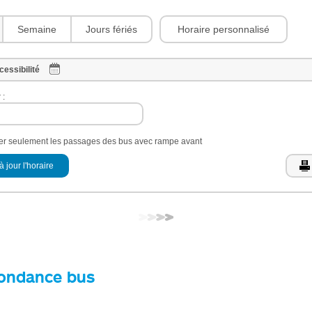
Horaire personnalisé
Semaine
Jours fériés
cessibilité
 :
her seulement les passages des bus avec rampe avant
à jour l'horaire
ondance bus