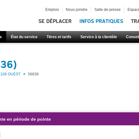
Emplois
Nous joindre
Salle de presse
Espace
SE DÉPLACER
INFOS PRATIQUES
TR
x
État du service
Titres et tarifs
Service à la clientèle
Consei
836)
106 OUEST
56836
nte en période de pointe
: