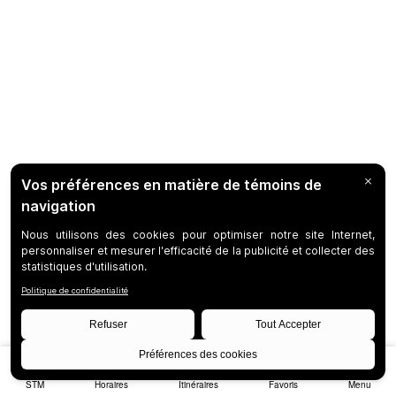
STM
Horaires
Itinéraires
Favoris
Menu