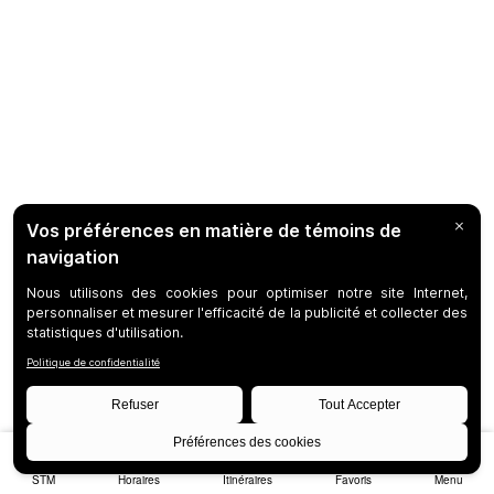
STM
Horaires
Itinéraires
Favoris
Menu