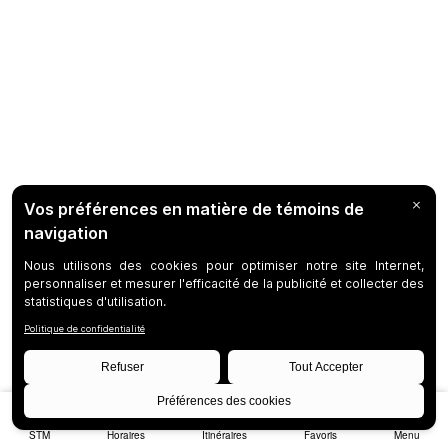
STM
Horaires
Itinéraires
Favoris
Menu