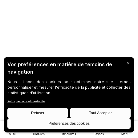
STM
Horaires
Itinéraires
Favoris
Menu