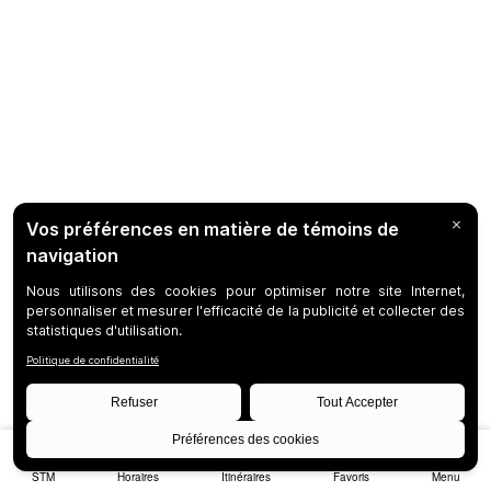
STM
Horaires
Itinéraires
Favoris
Menu