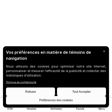
STM
Horaires
Itinéraires
Favoris
Menu