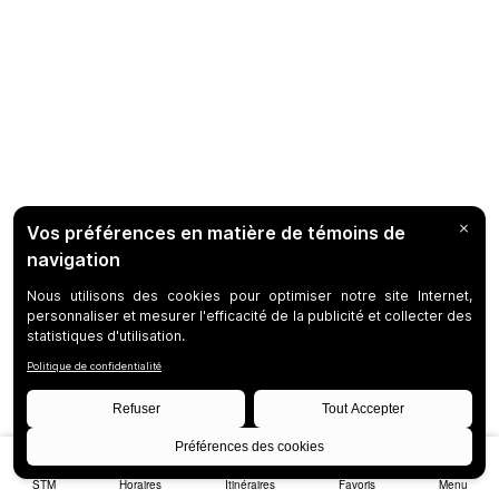
STM
Horaires
Itinéraires
Favoris
Menu