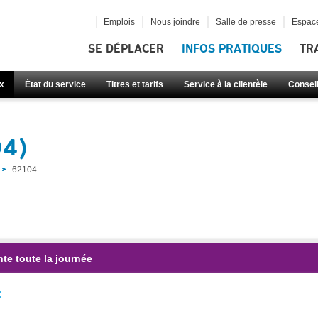
Emplois
Nous joindre
Salle de presse
Espace
SE DÉPLACER
INFOS PRATIQUES
TR
x
État du service
Titres et tarifs
Service à la clientèle
Consei
04)
62104
te toute la journée
: