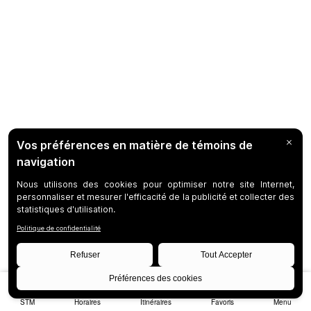
STM
Horaires
Itinéraires
Favoris
Menu