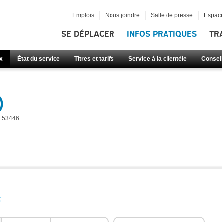
Emplois
Nous joindre
Salle de presse
Espace
SE DÉPLACER
INFOS PRATIQUES
TR
x
État du service
Titres et tarifs
Service à la clientèle
Consei
)
53446
: