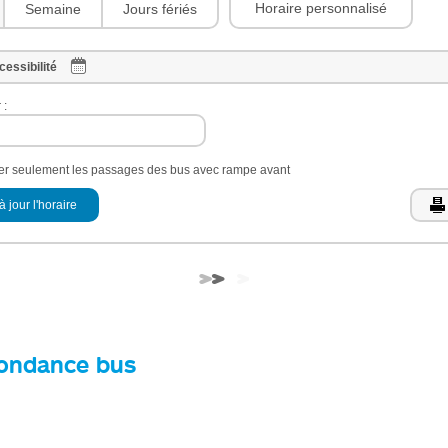
Horaire personnalisé
Semaine
Jours fériés
cessibilité
 :
her seulement les passages des bus avec rampe avant
à jour l'horaire
ondance bus