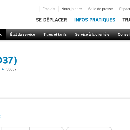
Emplois
Nous joindre
Salle de presse
Espace
SE DÉPLACER
INFOS PRATIQUES
TR
x
État du service
Titres et tarifs
Service à la clientèle
Consei
037)
58037
: