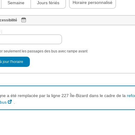
Horaire personnalisé
Semaine
Jours fériés
cessibilité
 :
her seulement les passages des bus avec rampe avant
à jour l'horaire
igne a été remplacée par la ligne 227 Île-Bizard dans le cadre de la
refo
 bus
.