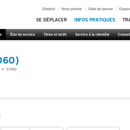
Emplois
Nous joindre
Salle de presse
Espace
SE DÉPLACER
INFOS PRATIQUES
TR
x
État du service
Titres et tarifs
Service à la clientèle
Consei
060)
57060
: