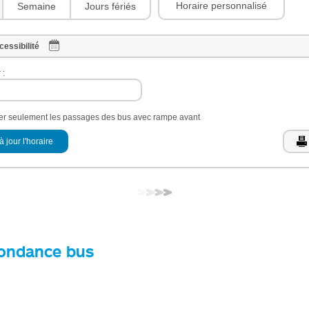
Horaire personnalisé
Semaine
Jours fériés
cessibilité
 :
her seulement les passages des bus avec rampe avant
à jour l'horaire
ondance bus