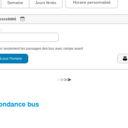
Horaire personnalisé
Semaine
Jours fériés
cessibilité
 :
her seulement les passages des bus avec rampe avant
à jour l'horaire
ondance bus