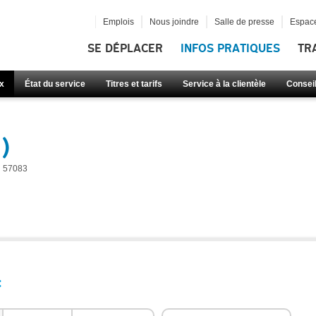
Emplois
Nous joindre
Salle de presse
Espace
SE DÉPLACER
INFOS PRATIQUES
TR
x
État du service
Titres et tarifs
Service à la clientèle
Consei
)
57083
: