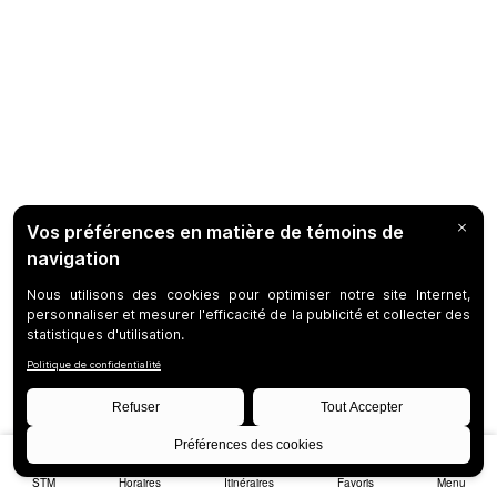
STM
Horaires
Itinéraires
Favoris
Menu