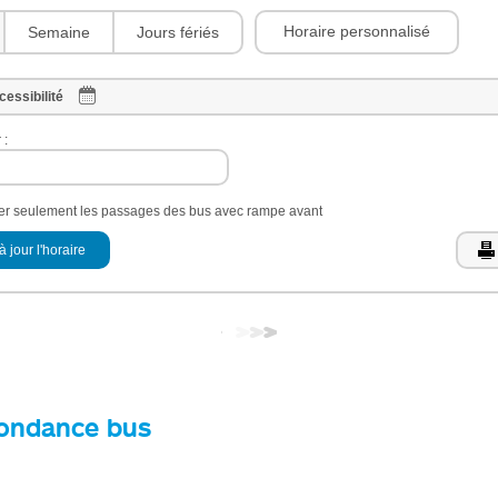
Horaire personnalisé
Semaine
Jours fériés
cessibilité
 :
her seulement les passages des bus avec rampe avant
à jour l'horaire
ondance bus