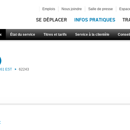
Emplois
Nous joindre
Salle de presse
Espace
SE DÉPLACER
INFOS PRATIQUES
TR
x
État du service
Titres et tarifs
Service à la clientèle
Consei
)
61 EST
62243
: