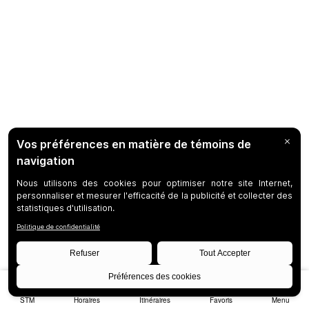
STM
Horaires
Itinéraires
Favoris
Menu