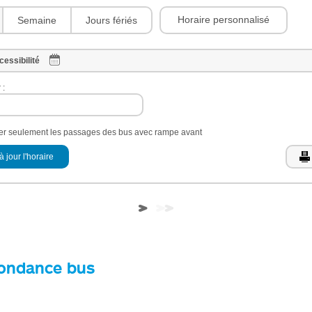
Horaire personnalisé
Semaine
Jours fériés
cessibilité
 :
her seulement les passages des bus avec rampe avant
à jour l'horaire
ondance bus