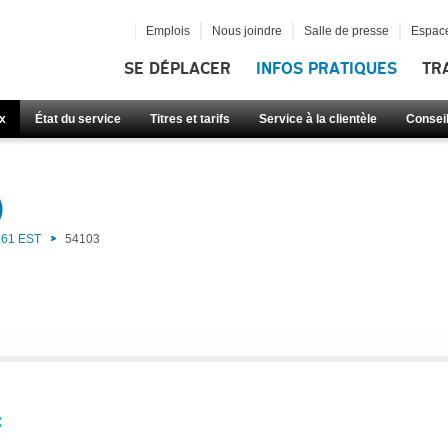
Emplois
Nous joindre
Salle de presse
Espace
SE DÉPLACER
INFOS PRATIQUES
TR
x
État du service
Titres et tarifs
Service à la clientèle
Consei
)
61 EST
54103
: