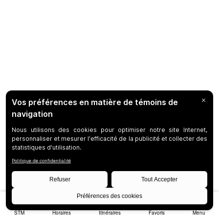
STM
Horaires
Itinéraires
Favoris
Menu