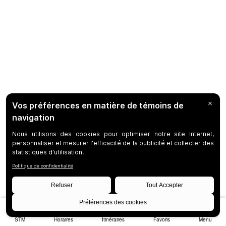
STM
Horaires
Itinéraires
Favoris
Menu