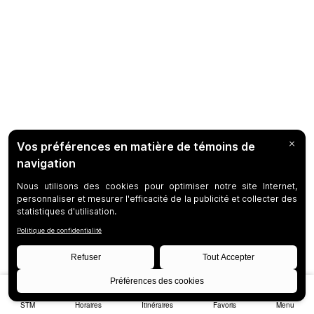
STM
Horaires
Itinéraires
Favoris
Menu