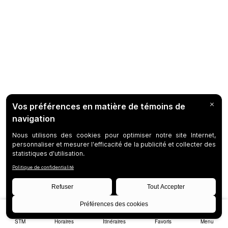
STM
Horaires
Itinéraires
Favoris
Menu